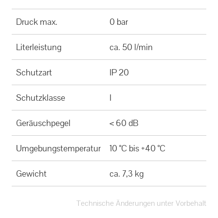
Druck max.
0 bar
Literleistung
ca. 50 l/min
Schutzart
IP 20
Schutzklasse
I
Geräuschpegel
< 60 dB
Umgebungstemperatur
10 °C bis +40 °C
Gewicht
ca. 7,3 kg
Technische Änderungen unter Vorbehalt