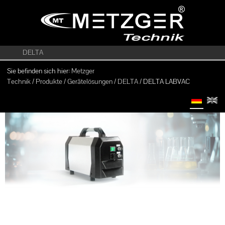
DELTA
Sie befinden sich hier:
Metzger
Technik
/
Produkte
/
Gerätelösungen
/
DELTA
/ DELTA LABVAC