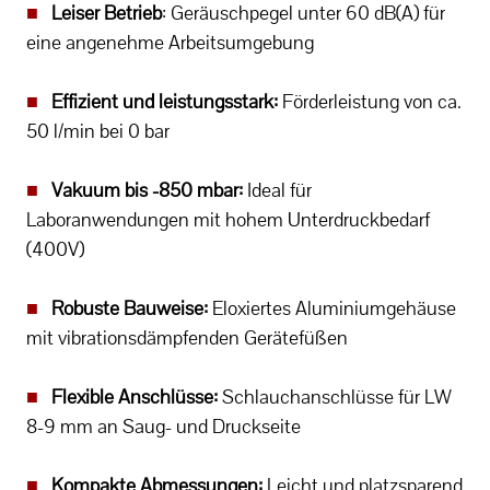
■
Leiser Betrieb
: Geräuschpegel unter 60 dB(A) für
eine angenehme Arbeitsumgebung
■
Effizient und leistungsstark:
Förderleistung von ca.
50 l/min bei 0 bar
■
Vakuum bis -850 mbar:
Ideal für
Laboranwendungen mit hohem Unterdruckbedarf
(400V)
■
Robuste Bauweise:
Eloxiertes Aluminiumgehäuse
mit vibrationsdämpfenden Gerätefüßen
■
Flexible Anschlüsse:
Schlauchanschlüsse für LW
8-9 mm an Saug- und Druckseite
■
Kompakte Abmessungen:
Leicht und platzsparend